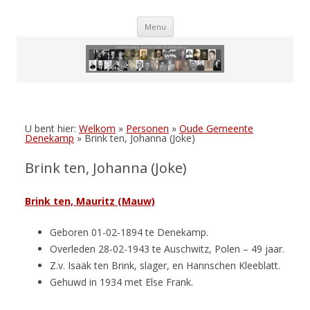
Skip
Menu
to
content
U bent hier:
Welkom
»
Personen
»
Oude Gemeente
Denekamp
»
Brink ten, Johanna (Joke)
Brink ten, Johanna (Joke)
Brink ten, Mauritz (Mauw)
Geboren 01-02-1894 te Denekamp.
Overleden 28-02-1943 te Auschwitz, Polen – 49 jaar.
Z.v. Isaäk ten Brink, slager, en Hannschen Kleeblatt.
Gehuwd in 1934 met Else Frank.