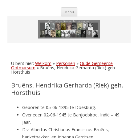
Skip
Menu
to
content
U bent hier:
Welkom
»
Personen
»
Oude Gemeente
Ootmarsum
»
Bruêns, Hendrika Gerharda (Riek) geh.
Horsthuis
Bruêns, Hendrika Gerharda (Riek) geh.
Horsthuis
Geboren te 05-06-1895 te Doesburg.
Overleden 02-06-1945 te Banjoebiroe, Indië – 49
jaar.
D.v. Albertus Christianus Franciscus Bruêns,
banketbakker, en Johanna Gerritsen.