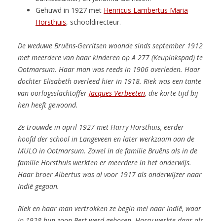
Gehuwd in 1927 met
Henricus Lambertus Maria
Horsthuis
, schooldirecteur.
De weduwe Bruêns-Gerritsen woonde sinds september 1912
met meerdere van haar kinderen op A 277 (Keupinkspad) te
Ootmarsum. Haar man was reeds in 1906 overleden. Haar
dochter Elisabeth overleed hier in 1918.
Riek was een tante
van oorlogsslachtoffer
Jacques Verbeeten
, die korte
tijd bij
hen heeft gewoond.
Ze trouwde in april 1927 met Harry Horsthuis, eerder
hoofd der school in Langeveen en later werkzaam aan de
MULO in Ootmarsum. Zowel in de familie Bruêns als in de
familie Horsthuis werkten er meerdere in het onderwijs.
Haar broer Albertus was al voor 1917 als onderwijzer naar
Indië gegaan.
Riek en haar man
vertrokken ze begin mei naar Indië, waar
in 1928 hun zoon Bert werd geboren. Harry werkte daar als