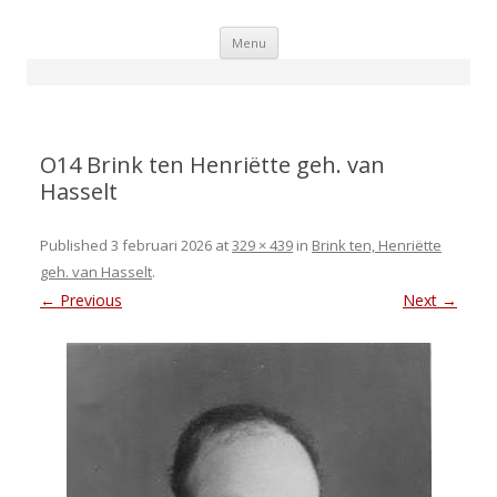
Skip
Menu
to
content
O14 Brink ten Henriëtte geh. van
Hasselt
Published
3 februari 2026
at
329 × 439
in
Brink ten, Henriëtte
geh. van Hasselt
.
← Previous
Next →