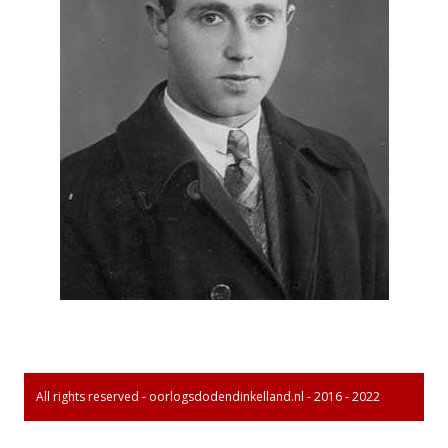
All rights reserved - oorlogsdodendinkelland.nl - 2016 - 2022