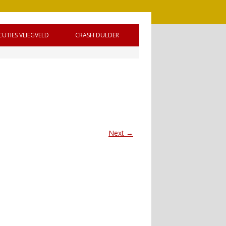
CUTIES VLIEGVELD
CRASH DULDER
 DE
Next →