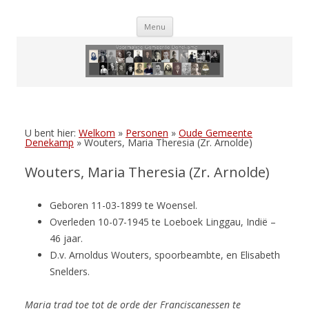
Skip
Menu
to
content
U bent hier:
Welkom
»
Personen
»
Oude Gemeente
Denekamp
»
Wouters, Maria Theresia (Zr. Arnolde)
Wouters, Maria Theresia (Zr. Arnolde)
Geboren 11-03-1899 te Woensel.
Overleden 10-07-1945 te Loeboek Linggau, Indië –
46 jaar.
D.v. Arnoldus Wouters, spoorbeambte, en Elisabeth
Snelders.
Maria trad toe tot de orde der Franciscanessen te