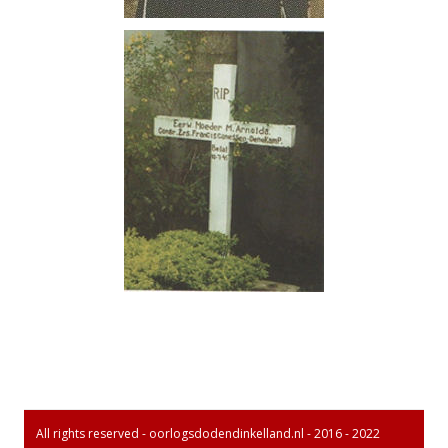
All rights reserved - oorlogsdodendinkelland.nl - 2016 - 2022