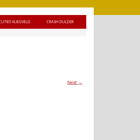
CUTIES VLIEGVELD
CRASH DULDER
 DE
Next →