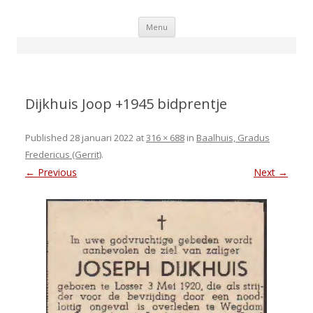
Skip
Menu
to
content
Dijkhuis Joop +1945 bidprentje
Published
28 januari 2022
at
316 × 688
in
Baalhuis, Gradus
Fredericus (Gerrit)
.
← Previous
Next →