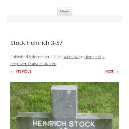
Skip
Menu
to
content
Stock Heinrich 3-57
Published
8 december 2020
at
480 × 640
in
Hier tijdelijk
begraven Duitse militairen
.
← Previous
Next →