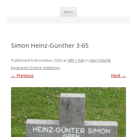
Skip
Menu
to
content
Simon Heinz-Günther 3-65
Published
8 december 2020
at
480 × 640
in
Hier tijdelijk
begraven Duitse militairen
.
← Previous
Next →