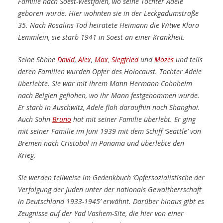
Familie nach Soest-Westfalen, wo seine Tochter Adele
geboren wurde.
Hier wohnten sie in der Leckgadumstraße
35.
Nach Rosalins Tod heiratete Heimann die Witwe Klara
Lemmlein, sie starb 1941 in Soest an einer Krankheit.
Seine Söhne
David
,
Alex
,
Max
,
Siegfried
und
Mozes
und teils
deren Familien wurden Opfer des Holocaust.
Tochter Adele
überlebte.
Sie war mit ihrem Mann Hermann Cohnheim
nach Belgien geflohen, wo ihr Mann festgenommen wurde.
Er starb in Auschwitz, Adele floh daraufhin nach Shanghai.
Auch Sohn
Bruno
hat mit seiner Familie überlebt. Er
ging
mit seiner Familie im Juni 1939 mit dem Schiff ‘Seattle’ von
Bremen nach Cristobal in Panama und überlebte den
Krieg.
Sie werden teilweise im Gedenkbuch ‘Opfersozialistische der
Verfolgung der Juden unter der nationals Gewaltherrschaft
in Deutschland 1933-1945’ erwähnt.
Darüber hinaus gibt es
Zeugnisse auf der Yad Vashem-Site, die hier von einer