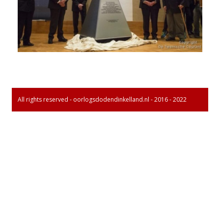
All rights reserved - oorlogsdodendinkelland.nl - 2016 - 2022