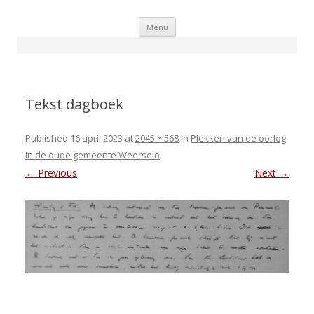
Skip
Menu
to
content
Tekst dagboek
Published
16 april 2023
at
2045 × 568
in
Plekken van de oorlog
in de oude gemeente Weerselo
.
← Previous
Next →