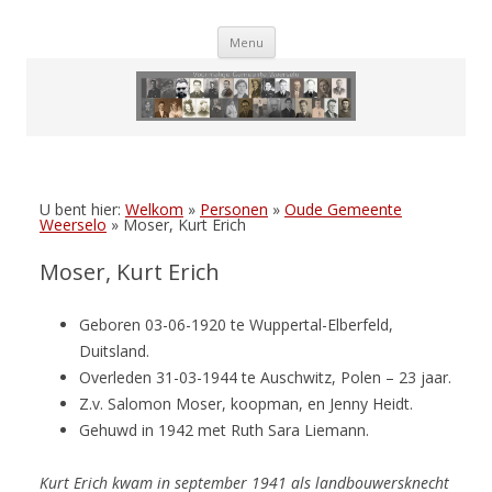
Skip
Menu
to
content
U bent hier:
Welkom
»
Personen
»
Oude Gemeente
Weerselo
»
Moser, Kurt Erich
Moser, Kurt Erich
Geboren 03-06-1920 te Wuppertal-Elberfeld,
Duitsland.
Overleden 31-03-1944 te Auschwitz, Polen – 23 jaar.
Z.v. Salomon Moser, koopman, en Jenny Heidt.
Gehuwd in 1942 met Ruth Sara Liemann.
Kurt Erich kwam in september 1941 als landbouwersknecht