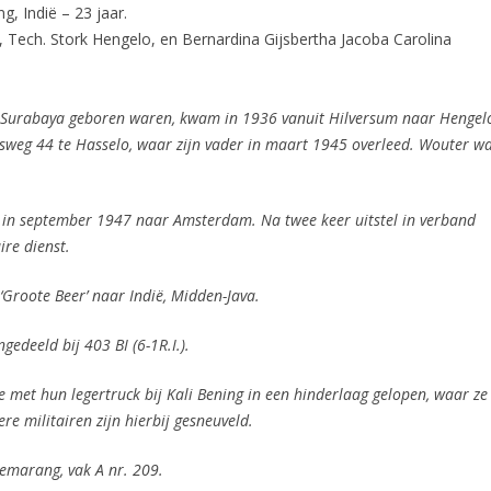
, Indië – 23 jaar.
, Tech. Stork Hengelo, en Bernardina Gijsbertha Jacoba Carolina
in Surabaya geboren waren, kwam in 1936 vanuit Hilversum naar Hengel
sweg 44 te Hasselo, waar zijn vader in maart 1945 overleed.
Wouter w
e in september 1947 naar Amsterdam. Na twee keer uitstel in verband
ire dienst.
‘Groote Beer’ naar Indië, Midden-Java.
ngedeeld bij 403 BI (6-1R.I.).
ze met hun legertruck bij Kali Bening in een hinderlaag gelopen, waar ze
e militairen zijn hierbij gesneuveld.
Semarang, vak A nr. 209.