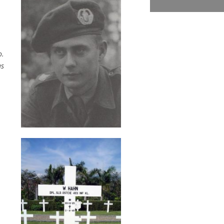
o.
as