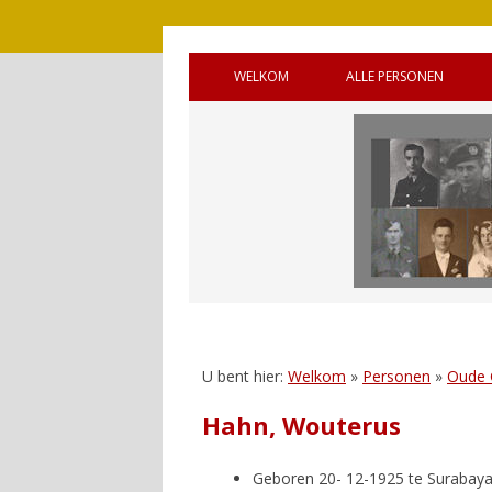
WELKOM
ALLE PERSONEN
BRONNEN
OUDE GEMEENTE 
WELKOM (ENGELS)
OUDE GEMEENTE
HANDLEIDING
OUDE GEMEENTE 
GASTENBOEK
SQUADRONS
REAGEREN
CANADEES MILITAI
VIJF OORLOGSGR
UNTO GOD’
U bent hier:
Welkom
»
Personen
»
Oude 
Hahn, Wouterus
Geboren 20- 12-1925 te Surabaya,