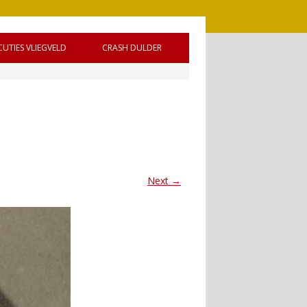
CUTIES VLIEGVELD
CRASH DULDER
 DE
Next →