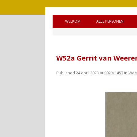
WELKOM
ALLE PERSONEN
BRONNEN
OUDE GEMEENTE 
WELKOM (ENGELS)
OUDE GEMEENTE
W52a Gerrit van Weere
HANDLEIDING
OUDE GEMEENTE 
GASTENBOEK
SQUADRONS
Published
24 april 2023
at
992 × 1457
in
Weer
REAGEREN
CANADEES MILITAI
VIJF OORLOGSGR
UNTO GOD’