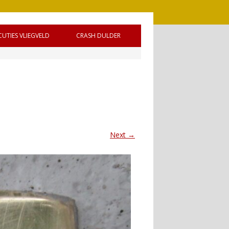
CUTIES VLIEGVELD
CRASH DULDER
 DE
Next →