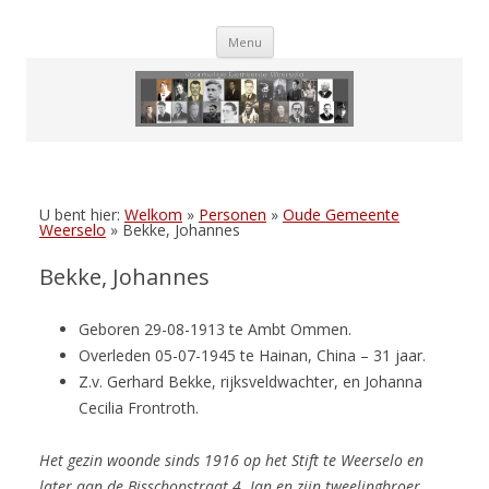
Skip
Menu
to
content
U bent hier:
Welkom
»
Personen
»
Oude Gemeente
Weerselo
»
Bekke, Johannes
Bekke, Johannes
Geboren 29-08-1913 te Ambt Ommen.
Overleden 05-07-1945 te Hainan, China – 31 jaar.
Z.v. Gerhard Bekke, rijksveldwachter, en Johanna
Cecilia Frontroth.
Het gezin woonde sinds 1916 op het Stift te Weerselo en
later aan
de Bisschopstraat 4. Jan en zijn tweelingbroer