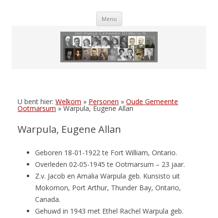
Skip
Menu
to
content
U bent hier:
Welkom
»
Personen
»
Oude Gemeente
Ootmarsum
»
Warpula, Eugene Allan
Warpula, Eugene Allan
Geboren 18-01-1922 te Fort William, Ontario.
Overleden 02-05-1945 te Ootmarsum – 23 jaar.
Z.v. Jacob en Amalia Warpula geb. Kunsisto uit
Mokomon, Port Arthur, Thunder Bay, Ontario,
Canada.
Gehuwd in 1943 met Ethel Rachel Warpula geb.