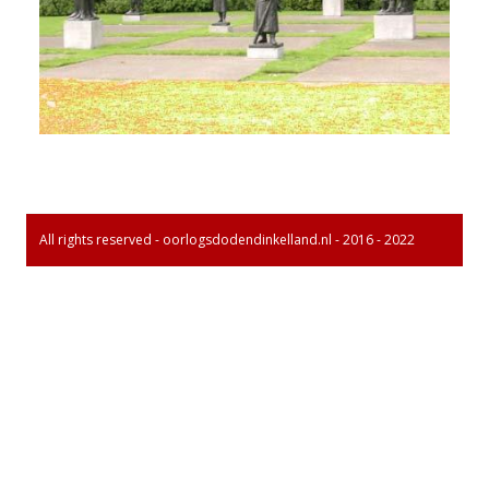
All rights reserved - oorlogsdodendinkelland.nl - 2016 - 2022