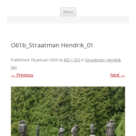
Skip
Menu
to
content
O61b_Straatman Hendrik_01
Published
18 januari 2020
at
425 × 323
in
Straatman, Hendrik
Jan
.
← Previous
Next →