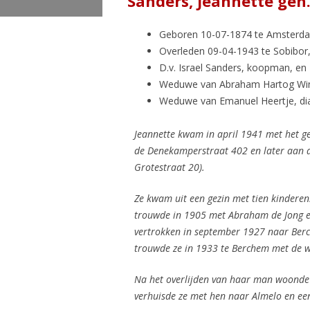
Sanders, Jeannette geh.
Geboren 10-07-1874 te Amsterd
Overleden 09-04-1943 te Sobibor,
D.v. Israel Sanders, koopman, en
Weduwe van Abraham Hartog Winni
Weduwe van Emanuel Heertje, dia
Jeannette kwam in april 1941 met het 
de Denekamperstraat 402 en later aan 
Grotestraat 20).
Ze kwam uit een gezin met tien kindere
trouwde in 1905 met Abraham de Jong 
vertrokken in september 1927 naar Ber
trouwde ze in 1933 te Berchem met de 
Na het overlijden van haar man woonde J
verhuisde ze met hen naar Almelo en ee