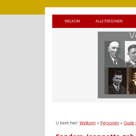
WELKOM
ALLE PERSONEN
BRONNEN
OUDE GEMEENTE 
WELKOM (ENGELS)
OUDE GEMEENTE
HANDLEIDING
OUDE GEMEENTE 
GASTENBOEK
SQUADRONS
REAGEREN
CANADEES MILITAI
VIJF OORLOGSGR
UNTO GOD’
U bent hier:
Welkom
»
Personen
»
Oude