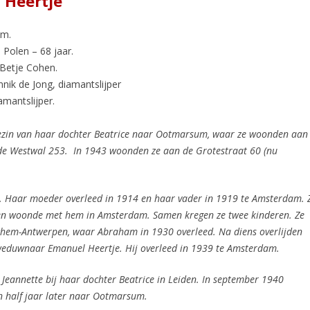
 Heertje
am.
 Polen – 68 jaar.
 Betje Cohen.
k de Jong, diamantslijper
mantslijper.
gezin van haar dochter Beatrice naar Ootmarsum, waar ze woonden aan
de Westwal 253. In 1943 woonden ze aan de Grotestraat 60 (nu
n. Haar moeder overleed in 1914 en haar vader in 1919 te Amsterdam. 
en woonde met hem in Amsterdam. Samen kregen ze twee kinderen. Ze
chem-Antwerpen, waar Abraham in 1930 overleed. Na diens overlijden
weduwnaar Emanuel Heertje. Hij overleed in 1939 te Amsterdam.
eannette bij haar dochter Beatrice in Leiden. In september 1940
n half jaar later naar Ootmarsum.