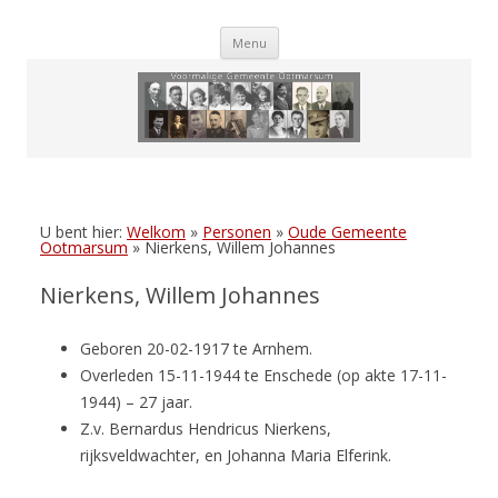
Skip
Menu
to
content
U bent hier:
Welkom
»
Personen
»
Oude Gemeente
Ootmarsum
»
Nierkens, Willem Johannes
Nierkens, Willem Johannes
Geboren 20-02-1917 te Arnhem.
Overleden 15-11-1944 te Enschede (op akte 17-11-
1944) – 27 jaar.
Z.v. Bernardus Hendricus Nierkens,
rijksveldwachter, en Johanna Maria Elferink.