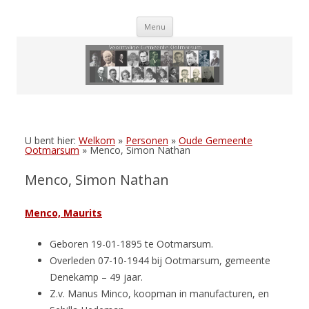
Skip
Menu
to
content
U bent hier:
Welkom
»
Personen
»
Oude Gemeente
Ootmarsum
»
Menco, Simon Nathan
Menco, Simon Nathan
Menco, Maurits
Geboren 19-01-1895 te Ootmarsum.
Overleden 07-10-1944 bij Ootmarsum, gemeente
Denekamp – 49 jaar.
Z.v. Manus Minco, koopman in manufacturen, en