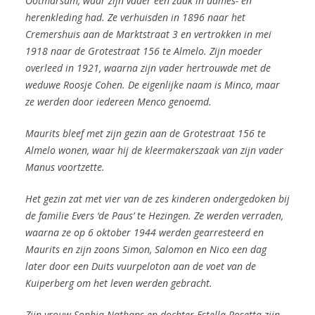
Ootmarsum, waar zijn vader een zaak in dames- en
herenkleding had. Ze verhuisden in 1896 naar het
Cremershuis aan de Marktstraat 3 en vertrokken in mei
1918 naar de Grotestraat 156 te Almelo. Zijn moeder
overleed in 1921, waarna zijn vader hertrouwde met de
weduwe Roosje Cohen. De eigenlijke naam is Minco, maar
ze werden door iedereen Menco genoemd.
Maurits bleef met zijn gezin aan de Grotestraat 156 te
Almelo wonen, waar hij de kleermakerszaak van zijn vader
Manus voortzette.
Het gezin zat met vier van de zes kinderen ondergedoken bij
de familie Evers ‘de Paus’ te Hezingen. Ze werden verraden,
waarna ze op 6 oktober 1944 werden gearresteerd en
Maurits en zijn zoons Simon, Salomon en Nico een dag
later door een Duits vuurpeloton aan de voet van de
Kuiperberg om het leven werden gebracht.
Zijn vrouw Sophia Nathans en dochter Estella Rosetta zijn