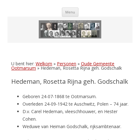
Skip
Menu
to
content
U bent hier:
Welkom
»
Personen
»
Oude Gemeente
Ootmarsum
»
Hedeman, Rosetta Rijna geh. Godschalk
Hedeman, Rosetta Rijna geh. Godschalk
Geboren 24-07-1868 te Ootmarsum.
Overleden 24-09-1942 te Auschwitz, Polen – 74 jaar.
D.v. Carel Hedeman, vleeschhouwer, en Hester
Cohen.
Weduwe van Heiman Godschalk, rijksambtenaar.