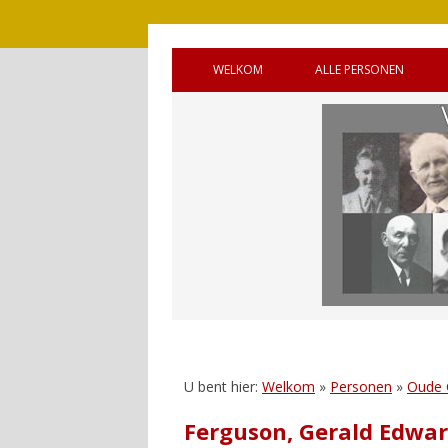
WELKOM
ALLE PERSONEN
BRONNEN
OUDE GEMEENTE 
WELKOM (ENGELS)
OUDE GEMEENTE
HANDLEIDING
OUDE GEMEENTE 
GASTENBOEK
SQUADRONS
REAGEREN
CANADEES MILITAI
VIJF OORLOGSGR
UNTO GOD’
U bent hier:
Welkom
»
Personen
»
Oude
Ferguson, Gerald Edwa