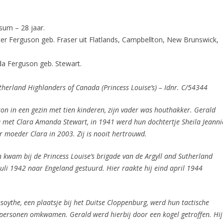
um – 28 jaar.
ter Ferguson geb. Fraser uit Flatlands, Campbellton, New Brunswick,
a Ferguson geb. Stewart.
therland Highlanders of Canada (Princess Louise’s) – Idnr. C/54344
ton in een gezin met tien kinderen, zijn vader was houthakker. Gerald
met Clara Amanda Stewart, in 1941 werd hun dochtertje Sheila Jeanni
r moeder Clara in 2003. Zij is nooit hertrouwd.
n kwam bij de Princess Louise’s brigade van de Argyll and Sutherland
uli 1942 naar Engeland gestuurd. Hier raakte hij eind april 1944
soythe, een plaatsje bij het Duitse Cloppenburg, werd hun tactische
personen omkwamen. Gerald werd hierbij door een kogel getroffen. Hij