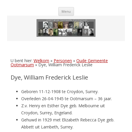
Skip
Menu
to
content
U bent hier:
Welkom
»
Personen
»
Oude Gemeente
Ootmarsum
»
Dye, William Frederick Leslie
Dye, William Frederick Leslie
Geboren 11-12-1908 te Croydon, Surrey.
Overleden 26-04-1945 te Ootmarsum – 36 jaar.
Z.v. Henry en Esther Dye geb. Melbourne uit
Croydon, Surrey, Engeland.
Gehuwd in 1929 met Elizabeth Rebecca Dye geb.
Abbett uit Lambeth, Surrey.