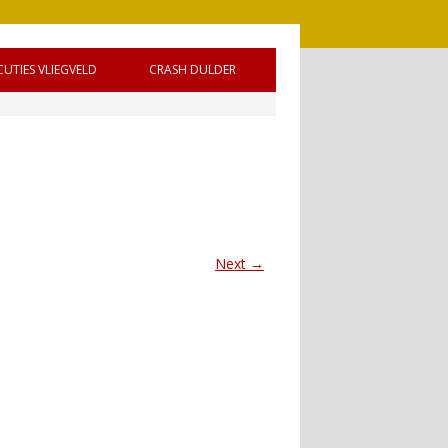
CUTIES VLIEGVELD
CRASH DULDER
 DE
Next →