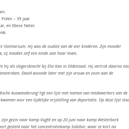
um.
 Polen – 39 jaar.
ar, en Eliese Neter.
nik.
te Ootmarsum. Hij was de oudste van de vier kinderen. Zijn moeder
e, zij maakte zelf een einde aan haar leven.
 hij als slagersknecht bij Elie Kan in Oldenzaal.
Hij vertrok daarna na
n Amsterdam. David woonde later met zijn vrouw en zoon aan de
jüdische Auswanderung’
ligt een lijst met namen van medewerkers van de
wamen voor een tijdelijke vrijstelling van deportatie. Op deze lijst sta
 zijn gezin naar kamp Vught en op 20 juni naar kamp Westerbork
port gesteld naar het concentratiekamp Sobibor, waar ze kort na