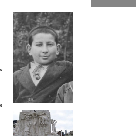
ar
at