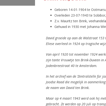
Geboren 14-01-1904 te Ootmars
Overleden 23-07-1943 te Sobibor,
Z.v. Mauritz ten Brink, veehandela
Gehuwd in 1930 met Johanna Win
David groeide op aan de Walstraat 153 
Eliese overleed in 1924 op tragische wijz
Van april 1920 tot november 1924 werkte
zijn tante Vrouwtje ten Brink-Duveen i
Jodenbreestraat 40 te Amsterdam.
In het archief van de ‘
Zentralstelle für 
Joodse Raad die mogelijk in aanmerking k
de naam van David ten Brink.
Maar op 4 maart 1943 werd ook hij met
gebracht. Ze werden op 20 juli op trans