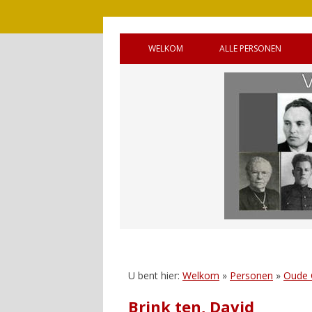
WELKOM
ALLE PERSONEN
BRONNEN
OUDE GEMEENTE 
WELKOM (ENGELS)
OUDE GEMEENTE
HANDLEIDING
OUDE GEMEENTE 
GASTENBOEK
SQUADRONS
REAGEREN
CANADEES MILITAI
VIJF OORLOGSGR
UNTO GOD’
U bent hier:
Welkom
»
Personen
»
Oude
Brink ten, David