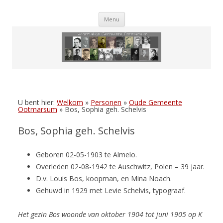
Skip
Menu
to
content
U bent hier:
Welkom
»
Personen
»
Oude Gemeente
Ootmarsum
»
Bos, Sophia geh. Schelvis
Bos, Sophia geh. Schelvis
Geboren 02-05-1903 te Almelo.
Overleden 02-08-1942 te Auschwitz, Polen – 39 jaar.
D.v. Louis Bos, koopman, en Mina Noach.
Gehuwd in 1929 met Levie Schelvis, typograaf.
Het gezin Bos woonde van oktober 1904 tot juni 1905 op K