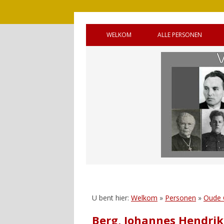
WELKOM
ALLE PERSONEN
BRONNEN
OUDE GEMEENTE 
WELKOM (ENGELS)
OUDE GEMEENTE
HANDLEIDING
OUDE GEMEENTE 
GASTENBOEK
SQUADRONS
REAGEREN
CANADEES MILITAI
VIJF OORLOGSGR
UNTO GOD’
U bent hier:
Welkom
»
Personen
»
Oude
Berg, Johannes Hendrik