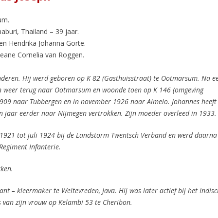
um.
buri, Thailand – 39 jaar.
 en Hendrika Johanna Gorte.
eane Cornelia van Roggen.
nderen. Hij werd geboren op K 82 (Gasthuisstraat) te Ootmarsum. Na e
zin weer terug naar Ootmarsum en woonde toen op K 146 (omgeving
 1909 naar Tubbergen
en in november 1926 naar Almelo. Johannes heeft
en jaar eerder naar Nijmegen vertrokken.
Zijn moeder overleed in 1933.
ni 1921 tot juli 1924 bij de Landstorm Twentsch Verband en werd daarna
e Regiment Infanterie.
kken.
dant – kleermaker te Weltevreden, Java.
Hij was later actief bij het Indis
us van zijn vrouw op Kelambi 53 te Cheribon.