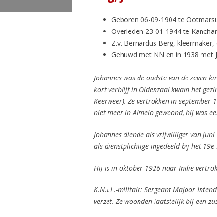
Geboren 06-09-1904 te Ootmars
Overleden 23-01-1944 te Kanchana
Z.v. Bernardus Berg, kleermaker,
Gehuwd met NN en in 1938 met J
Johannes was de oudste van de zeven ki
kort verblijf in Oldenzaal kwam het ge
Keerweer).
Ze vertrokken in september
niet meer in Almelo gewoond, hij was e
Johannes diende als vrijwilliger van ju
als dienstplichtige ingedeeld bij het 19
Hij is in oktober 1926 naar Indië vertro
K.N.I.L.-militair: Sergeant Majoor Inten
verzet. Ze woonden laatstelijk bij een z