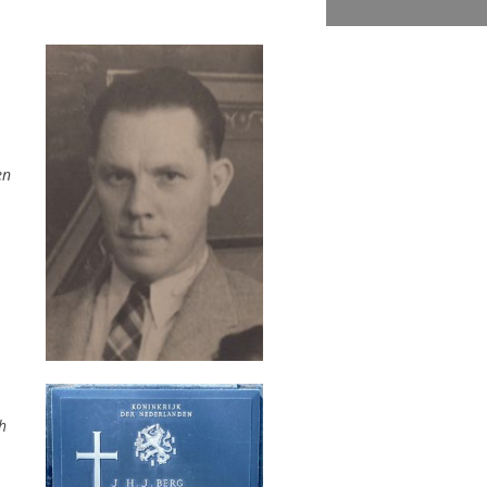
en
ch