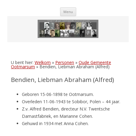
Skip
Menu
to
content
U bent hier:
Welkom
»
Personen
»
Oude Gemeente
Ootmarsum
»
Bendien, Liebman Abraham (Alfred)
Bendien, Liebman Abraham (Alfred)
Geboren 15-06-1898 te Ootmarsum.
Overleden 11-06-1943 te Sobibor, Polen – 44 jaar.
Z.v. Alfred Bendien, directeur N.V. Twentsche
Damastfabriek, en Marianne Cohen.
Gehuwd in 1934 met Anna Cohen.