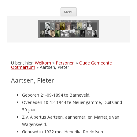
Skip
Menu
to
content
U bent hier:
Welkom
»
Personen
»
Oude Gemeente
Ootmarsum
»
Aartsen, Pieter
Aartsen, Pieter
Geboren 21-09-1894 te Barneveld.
Overleden 10-12-1944 te Neuengamme, Duitsland –
50 jaar.
Z.v. Albertus Aartsen, aannemer, en Marretje van
Wagensveld.
Gehuwd in 1922 met Hendrika Roelofsen.