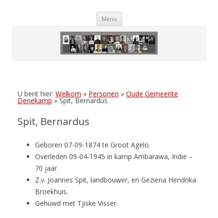
Skip
Menu
to
content
U bent hier:
Welkom
»
Personen
»
Oude Gemeente
Denekamp
»
Spit, Bernardus
Spit, Bernardus
Geboren 07-09-1874 te Groot Agelo.
Overleden 09-04-1945 in kamp Ambarawa, Indie –
70 jaar.
Z.v. Joannes Spit, landbouwer, en Geziena Hendrika
Broekhuis.
Gehuwd met Tjiske Visser.