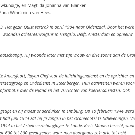
ouwkundige, en Magtilda Johanna van Blanken.
aria Wilhelmina van Hees
.
. Het gezin Quist vertrok in april 1904 naar Oldenzaal. Door het werk
 Ze woonden achtereenvolgens in Hengelo, Delft, Amsterdam en opnieuw
maatschappij. Hij woonde later met zijn vrouw en drie zoons aan de Gro
 te Amersfoort, Rayon Chef voor de Inlichtingendienst en de oprichter en
erzetsgroep en Ordedienst in Steenbergen. Hun activiteiten waren voor
informatie over de vijand en het verrichten van koeriersdiensten. Ook
n getipt en hij moest onderduiken in Limburg.
Op 10 februari 1944 werd
t half juni 1944 zat hij gevangen in het Oranjehotel te Scheveningen. Vi
1944 in het Arbeitserziehunglager te Lahde, Kreis Minden terecht, waar
or 600 tot 800 gevangenen, waar men doorgaans zo’n drie tot acht