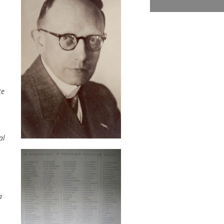
te
al
a