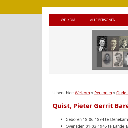
WELKOM
ALLE PERSONEN
BRONNEN
OUDE GEMEENTE 
WELKOM (ENGELS)
OUDE GEMEENTE
HANDLEIDING
OUDE GEMEENTE 
GASTENBOEK
SQUADRONS
REAGEREN
CANADEES MILITAI
VIJF OORLOGSGR
U bent hier:
Welkom
»
Personen
»
Oude
UNTO GOD’
Quist, Pieter Gerrit Ba
Geboren 18-06-1894 te Denekam
Overleden 01-03-1945 te Lahde-Mi