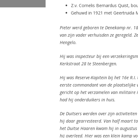
Z.v. Cornelis Bernardus Quist, b
Gehuwd in 1921 met Geertruida M
Pieter werd geboren te Denekamp nr. 183
van zijn vader verhuisden ze geregeld.
Hengelo.
Hij was inspecteur bij een verzekerings
Kerkstraat 28 te Steenbergen.
Hij was Reserve-Kapitein bij het 16e R.I.
eerste commandant van de plaatselijke v
gericht op het verzamelen van militaire 
had hij onderduikers in huis.
De Duitsers werden over zijn activiteite
hij daar gearresteerd.
Van half maart to
het Duitse Haaren kwam hij in augustus 
hij overleed.
Hier was een klein kamp vo