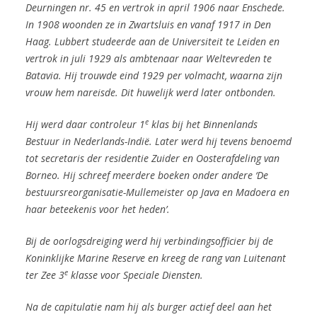
Deurningen nr. 45 en vertrok in april 1906 naar Enschede.
In 1908 woonden ze in Zwartsluis en vanaf 1917 in Den
Haag. Lubbert studeerde aan de Universiteit te Leiden
en
vertrok in juli 1929 als ambtenaar naar Weltevreden te
Batavia.
Hij trouwde eind 1929 per volmacht, waarna zijn
vrouw hem nareisde. Dit huwelijk werd later ontbonden.
e
Hij werd daar controleur 1
klas bij het Binnenlands
Bestuur in Nederlands-Indië. Later werd hij tevens benoemd
tot secretaris der residentie Zuider en Oosterafdeling van
Borneo. Hij schreef meerdere boeken onder andere ‘De
bestuursreorganisatie-Mullemeister op Java en Madoera en
haar beteekenis voor het heden’.
Bij de oorlogsdreiging werd hij verbindingsofficier bij de
Koninklijke Marine Reserve en kreeg de rang van Luitenant
e
ter Zee 3
klasse voor Speciale Diensten.
Na de capitulatie nam hij als burger actief deel aan het