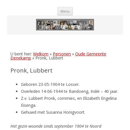
Skip
Menu
to
content
U bent hier:
Welkom
»
Personen
»
Oude Gemeente
Denekamp
»
Pronk, Lubbert
Pronk, Lubbert
Geboren 23-05-1904 te Losser.
Overleden 14-06-1944 te Bandoeng, Indië – 40 jaar.
Z.v. Lubbert Pronk, commies, en Elizabeth Engelina
Eisenga.
Gehuwd met Susanna Honigvoort.
Het gezin woonde sinds september 1904 te Noord