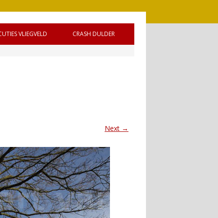
CUTIES VLIEGVELD
CRASH DULDER
 DE
Next →