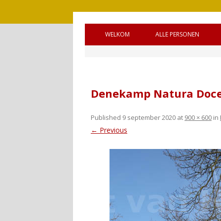
WELKOM
ALLE PERSONEN
BRONNEN
OUDE GEMEENTE 
WELKOM (ENGELS)
OUDE GEMEENTE
Denekamp Natura Doc
HANDLEIDING
OUDE GEMEENTE 
GASTENBOEK
SQUADRONS
Published
9 september 2020
at
900 × 600
in
← Previous
REAGEREN
CANADEES MILITAI
VIJF OORLOGSGR
UNTO GOD’