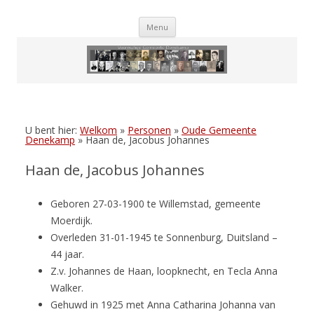
Skip
Menu
to
content
U bent hier:
Welkom
»
Personen
»
Oude Gemeente
Denekamp
»
Haan de, Jacobus Johannes
Haan de, Jacobus Johannes
Geboren 27-03-1900 te Willemstad, gemeente
Moerdijk.
Overleden 31-01-1945 te Sonnenburg, Duitsland –
44 jaar.
Z.v. Johannes de Haan, loopknecht, en Tecla Anna
Walker.
Gehuwd in 1925 met Anna Catharina Johanna van