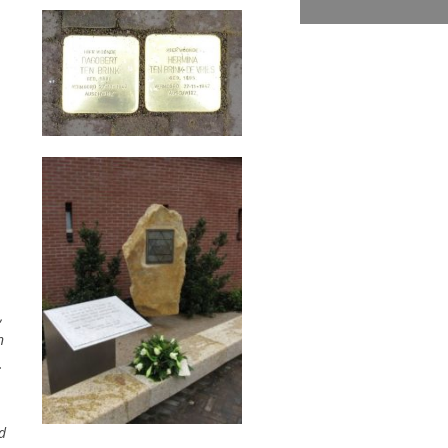
,
n
.
d