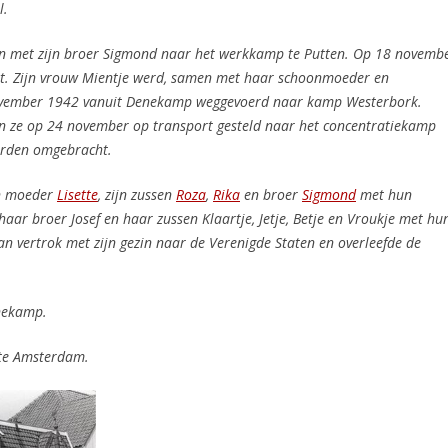
l.
 met zijn broer Sigmond naar het werkkamp te Putten. Op 18 novemb
t. Zijn vrouw Mientje werd, samen met haar schoonmoeder en
november 1942 vanuit Denekamp weggevoerd naar kamp Westerbork.
en ze op 24 november op transport gesteld naar het concentratiekamp
erden omgebracht.
jn moeder
Lisette
, zijn zussen
Roza
,
Rika
en broer
Sigmond
met hun
 haar broer Josef
en haar zussen Klaartje, Jetje, Betje en Vroukje met hu
vertrok met zijn gezin naar de Verenigde Staten en overleefde de
nekamp.
te Amsterdam.