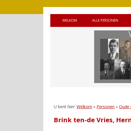
WELKOM
ALLE PERSONEN
BRONNEN
OUDE GEMEENTE 
WELKOM (ENGELS)
OUDE GEMEENTE
HANDLEIDING
OUDE GEMEENTE 
GASTENBOEK
SQUADRONS
REAGEREN
CANADEES MILITAI
VIJF OORLOGSGR
UNTO GOD’
U bent hier:
Welkom
»
Personen
»
Oude
Brink ten-de Vries, He