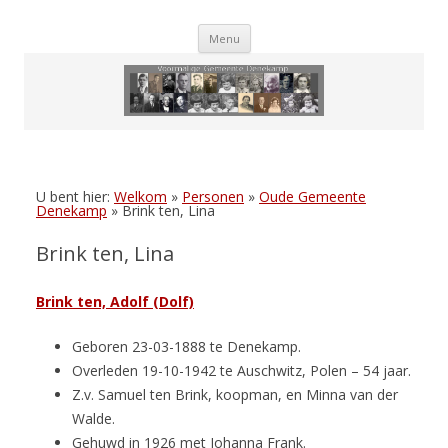
Skip
Menu
to
content
U bent hier:
Welkom
»
Personen
»
Oude Gemeente
Denekamp
»
Brink ten, Lina
Brink ten, Lina
Brink ten, Adolf (Dolf)
Geboren 23-03-1888 te Denekamp.
Overleden 19-10-1942 te Auschwitz, Polen – 54 jaar.
Z.v. Samuel ten Brink, koopman, en Minna van der
Walde.
Gehuwd in 1926 met Johanna Frank.