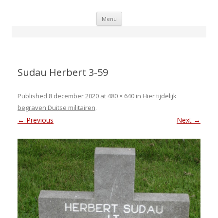
Skip
Menu
to
content
Sudau Herbert 3-59
Published
8 december 2020
at
480 × 640
in
Hier tijdelijk
begraven Duitse militairen
.
← Previous
Next →