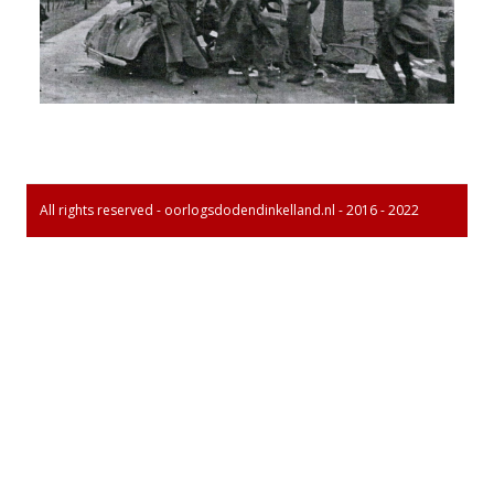
All rights reserved - oorlogsdodendinkelland.nl - 2016 - 2022