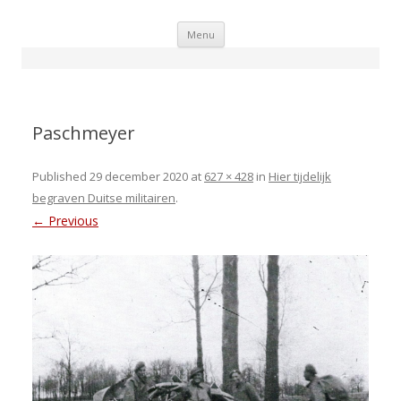
Skip
Menu
to
content
Paschmeyer
Published
29 december 2020
at
627 × 428
in
Hier tijdelijk
begraven Duitse militairen
.
← Previous