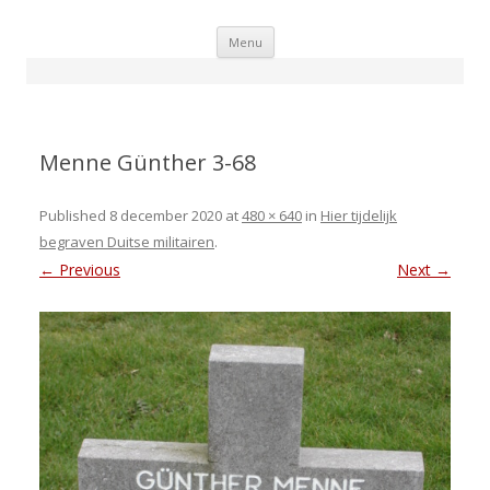
Skip
Menu
to
content
Menne Günther 3-68
Published
8 december 2020
at
480 × 640
in
Hier tijdelijk
begraven Duitse militairen
.
← Previous
Next →