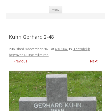
Skip
Menu
to
content
Kühn Gerhard 2-48
Published
8 december 2020
at
480 × 640
in
Hier tijdelijk
begraven Duitse militairen
.
← Previous
Next →