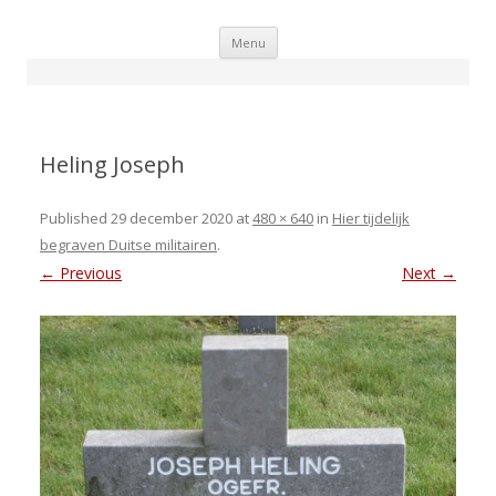
Skip
Menu
to
content
Heling Joseph
Published
29 december 2020
at
480 × 640
in
Hier tijdelijk
begraven Duitse militairen
.
← Previous
Next →