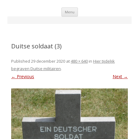
Skip
Menu
to
content
Duitse soldaat (3)
Published
29 december 2020
at
480 × 640
in
Hier tijdelijk
begraven Duitse militairen
.
← Previous
Next →