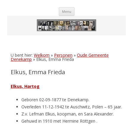
Skip
Menu
to
content
U bent hier:
Welkom
»
Personen
»
Oude Gemeente
Denekamp
»
Elkus, Emma Frieda
Elkus, Emma Frieda
Elkus, Hartog
Geboren 02-09-1877 te Denekamp.
Overleden 11-12-1942 te Auschwitz, Polen – 65 jaar.
Z.v. Lefman Elkus, koopman, en Sara Alexander.
Gehuwd in 1910 met Hermine Röttgen .